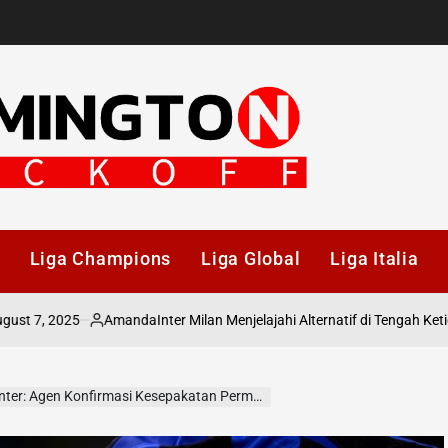
p
Liga Champions
Liga Global
Liga Italia
Amanda
Inter Milan Menjelajahi Alternatif di Tengah Ketidakpastian
Posted
by
ter: Agen Konfirmasi Kesepakatan Permanen
en,