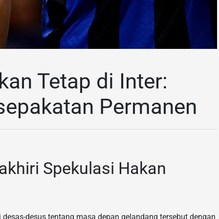
an Tetap di Inter:
esepakatan Permanen
hiri Spekulasi Hakan
ri desas-desus tentang masa depan gelandang tersebut dengan