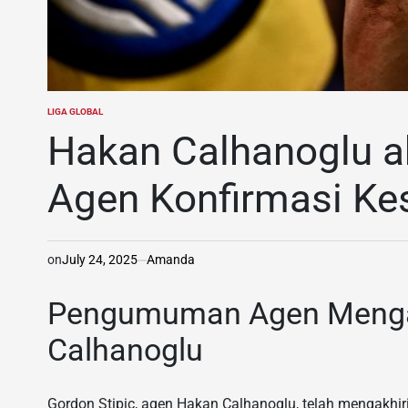
LIGA GLOBAL
POSTED
IN
Hakan Calhanoglu ak
Agen Konfirmasi K
on
July 24, 2025
Amanda
Pengumuman Agen Mengak
Calhanoglu
Gordon Stipic, agen Hakan Calhanoglu, telah mengakhi