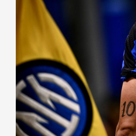
dan
Siaran
Langs