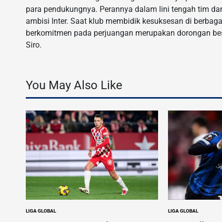
para pendukungnya. Perannya dalam lini tengah tim dan
ambisi Inter. Saat klub membidik kesuksesan di berbaga
berkomitmen pada perjuangan merupakan dorongan bes
Siro.
You May Also Like
LIGA GLOBAL
LIGA GLOBAL
POSTED
POSTED
IN
IN