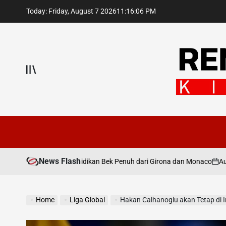
Skip
Today: Friday, August 7 2026
11
:
16
:
08
PM
to
content
Jadwal
Lengka
Liga
2025
News Flash
August 7, 2025
 dengan Bidikan Bek Penuh dari Girona dan Monaco
on
Kick-
Off,
Home
Liga Global
Hakan Calhanoglu akan Tetap di In
Klasem