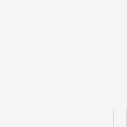
Vla
Ana