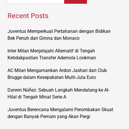
Recent Posts
Juventus Memperkuat Pertahanan dengan Bidikan
Bek Penuh dari Girona dan Monaco
Inter Milan Menjelajahi Alternatif di Tengah
Ketidakpastian Transfer Ademola Lookman
AC Milan Mengamankan Ardon Jashari dari Club
Brugge dalam Kesepakatan Multi-Juta Euro
Darwin Núñez: Sebuah Langkah Mendatang ke Al-
Hilal di Tengah Minat Serie A
Juventus Berencana Mengalami Perombakan Skuat
dengan Banyak Pemain yang Akan Pergi