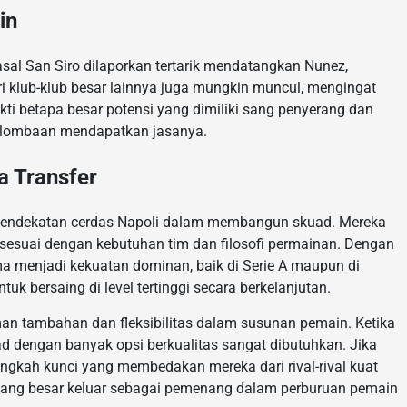
in
 asal San Siro dilaporkan tertarik mendatangkan Nunez,
i klub-klub besar lainnya juga mungkin muncul, mengingat
ukti betapa besar potensi yang dimiliki sang penyerang dan
erlombaan mendapatkan jasanya.
a Transfer
pendekatan cerdas Napoli dalam membangun skuad. Mereka
 sesuai dengan kebutuhan tim dan filosofi permainan. Dengan
ma menjadi kekuatan dominan, baik di Serie A maupun di
uk bersaing di level tertinggi secara berkelanjutan.
an tambahan dan fleksibilitas dalam susunan pemain. Ketika
 dengan banyak opsi berkualitas sangat dibutuhkan. Jika
ngkah kunci yang membedakan mereka dari rival-rival kuat
luang besar keluar sebagai pemenang dalam perburuan pemain