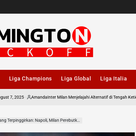
p
Liga Champions
Liga Global
Liga Italia
Amanda
Inter Milan Menjelajahi Alternatif di Tengah Ketidakpastian T
osted
y
g Terpinggirkan: Napoli, Milan Perebutkan
en,