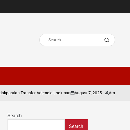
Search
for:
August 7, 2025
Amanda
ransfer Ademola Lookman
AC Milan Mengaman
on
Posted
by
Search
Search