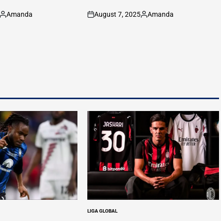
Amanda
August 7, 2025
Amanda
Posted
on
Posted
by
by
LIGA GLOBAL
POSTED