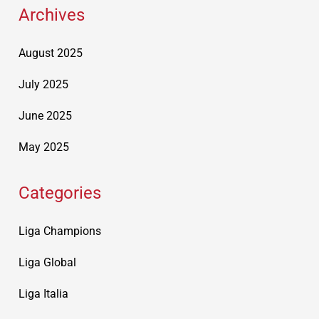
Archives
August 2025
July 2025
June 2025
May 2025
Categories
Liga Champions
Liga Global
Liga Italia