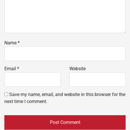
Name
*
Email
*
Website
Save my name, email, and website in this browser for the
next time I comment.