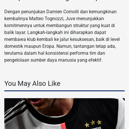
Dengan penunjukan Damien Comolli dan kemungkinan
kembalinya Matteo Tognozzi, Juve menunjukkan
komitmennya untuk membangun struktur yang kuat di
balik layar.
Langkah-langkah ini diharapkan dapat
membawa klub kembali ke jalur kesuksesan, baik di level
domestik maupun Eropa.
Namun, tantangan tetap ada,
terutama dalam hal konsistensi performa tim dan
pengelolaan sumber daya manusia yang efektif.
You May Also Like