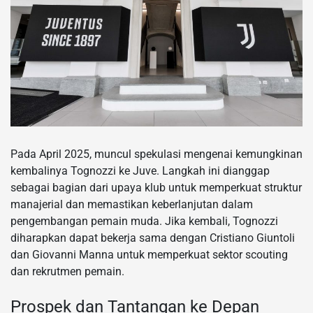
Pada April 2025, muncul spekulasi mengenai kemungkinan
kembalinya Tognozzi ke Juve.
Langkah ini dianggap
sebagai bagian dari upaya klub untuk memperkuat struktur
manajerial dan memastikan keberlanjutan dalam
pengembangan pemain muda.
Jika kembali, Tognozzi
diharapkan dapat bekerja sama dengan Cristiano Giuntoli
dan Giovanni Manna untuk memperkuat sektor scouting
dan rekrutmen pemain.
Prospek dan Tantangan ke Depan