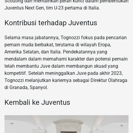
Scouting dan memainkan peran kunci dalam pembentukan
Juventus Next Gen, tim U-23 pertama di Italia.
Kontribusi terhadap Juventus
Selama masa jabatannya, Tognozzi fokus pada pencarian
pemain muda berbakat, terutama di wilayah Eropa,
Amerika Selatan, dan Italia.
Pendekatannya yang
mendalam dalam memahami karakter dan potensi pemain
telah membantu Juve dalam membangun skuad yang
kompetitif.
Setelah meninggalkan Juve pada akhir 2023,
Tognozzi melanjutkan kariernya sebagai Direktur Olahraga
di Granada, Spanyol.
Kembali ke Juventus