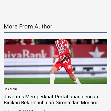
More From Author
LIGA GLOBAL
POSTED
IN
Juventus Memperkuat Pertahanan dengan
Bidikan Bek Penuh dari Girona dan Monaco