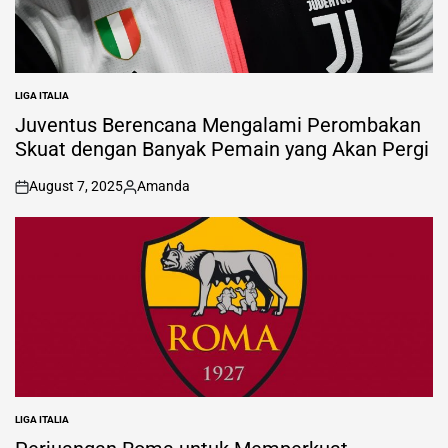
LIGA ITALIA
POSTED
IN
Juventus Berencana Mengalami Perombakan
Skuat dengan Banyak Pemain yang Akan Pergi
August 7, 2025
Amanda
on
Posted
by
LIGA ITALIA
POSTED
IN