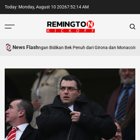
Skip
Today: Monday, August 10 2026
7
:
52
:
15
AM
to
content
Jadwal
Lengkap
News Flash
rtahanan dengan Bidikan Bek Penuh dari Girona dan Monaco
Inter Mil
Liga
2025
Kick-
Off,
Klasemen,
dan
Siaran
Langsung