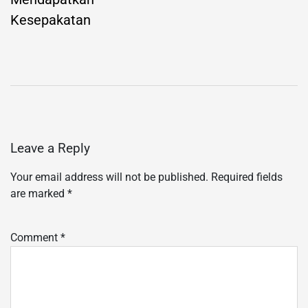
Kesepakatan
Leave a Reply
Your email address will not be published.
Required fields
are marked
*
Comment
*