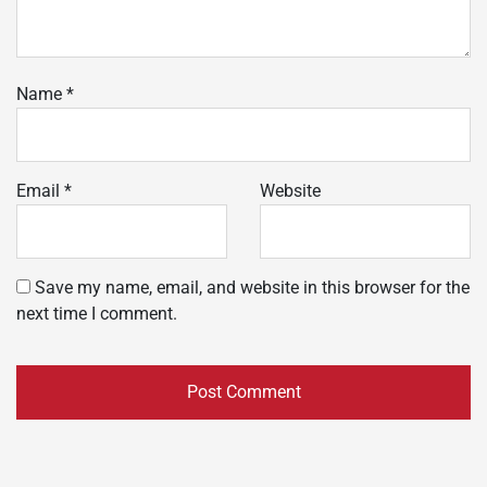
Name
*
Email
*
Website
Save my name, email, and website in this browser for the
next time I comment.