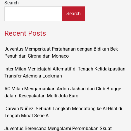
Search
Search
Recent Posts
Juventus Memperkuat Pertahanan dengan Bidikan Bek
Penuh dari Girona dan Monaco
Inter Milan Menjelajahi Alternatif di Tengah Ketidakpastian
Transfer Ademola Lookman
AC Milan Mengamankan Ardon Jashari dari Club Brugge
dalam Kesepakatan Multi-Juta Euro
Darwin Núñez: Sebuah Langkah Mendatang ke Al-Hilal di
Tengah Minat Serie A
Juventus Berencana Mengalami Perombakan Skuat