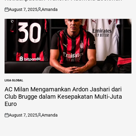
August 7, 2025
Amanda
on
Posted
by
LIGA GLOBAL
POSTED
IN
AC Milan Mengamankan Ardon Jashari dari
Club Brugge dalam Kesepakatan Multi-Juta
Euro
August 7, 2025
Amanda
on
Posted
by