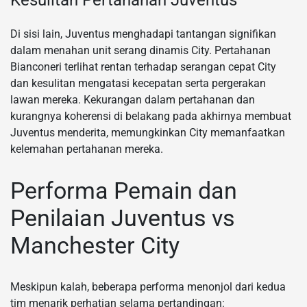
Kesulitan Pertahanan Juventus
Di sisi lain, Juventus menghadapi tantangan signifikan
dalam menahan unit serang dinamis City. Pertahanan
Bianconeri terlihat rentan terhadap serangan cepat City
dan kesulitan mengatasi kecepatan serta pergerakan
lawan mereka. Kekurangan dalam pertahanan dan
kurangnya koherensi di belakang pada akhirnya membuat
Juventus menderita, memungkinkan City memanfaatkan
kelemahan pertahanan mereka.
Performa Pemain dan
Penilaian Juventus vs
Manchester City
Meskipun kalah, beberapa performa menonjol dari kedua
tim menarik perhatian selama pertandingan: