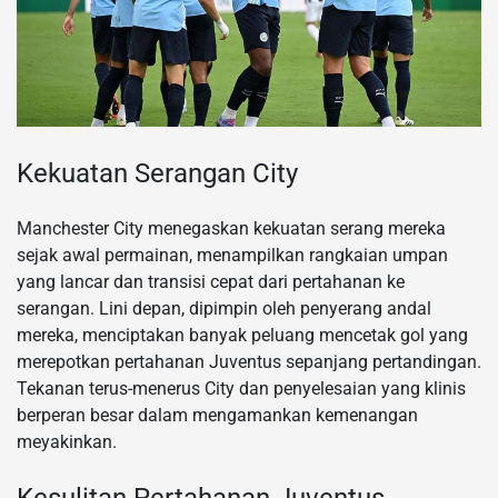
Kekuatan Serangan City
Manchester City menegaskan kekuatan serang mereka
sejak awal permainan, menampilkan rangkaian umpan
yang lancar dan transisi cepat dari pertahanan ke
serangan. Lini depan, dipimpin oleh penyerang andal
mereka, menciptakan banyak peluang mencetak gol yang
merepotkan pertahanan Juventus sepanjang pertandingan.
Tekanan terus-menerus City dan penyelesaian yang klinis
berperan besar dalam mengamankan kemenangan
meyakinkan.