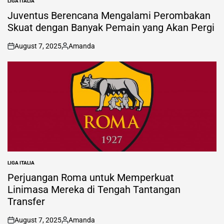
LIGA ITALIA
POSTED
IN
Juventus Berencana Mengalami Perombakan
Skuat dengan Banyak Pemain yang Akan Pergi
August 7, 2025
Amanda
on
Posted
by
LIGA ITALIA
POSTED
IN
Perjuangan Roma untuk Memperkuat
Linimasa Mereka di Tengah Tantangan
Transfer
August 7, 2025
Amanda