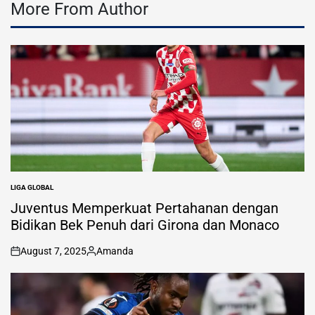
More From Author
LIGA GLOBAL
POSTED
IN
Juventus Memperkuat Pertahanan dengan
Bidikan Bek Penuh dari Girona dan Monaco
August 7, 2025
Amanda
on
Posted
by