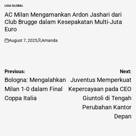
LIGA GLOBAL
POSTED
IN
AC Milan Mengamankan Ardon Jashari dari
Club Brugge dalam Kesepakatan Multi-Juta
Euro
August 7, 2025
Amanda
on
Posted
by
Post
Previous:
Next:
navigation
Bologna: Mengalahkan
Juventus Memperkuat
Milan 1-0 dalam Final
Kepercayaan pada CEO
Coppa Italia
Giuntoli di Tengah
Perubahan Kantor
Depan