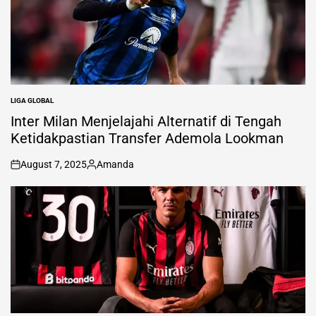
LIGA GLOBAL
POSTED
IN
Inter Milan Menjelajahi Alternatif di Tengah
Ketidakpastian Transfer Ademola Lookman
August 7, 2025
Amanda
on
Posted
by