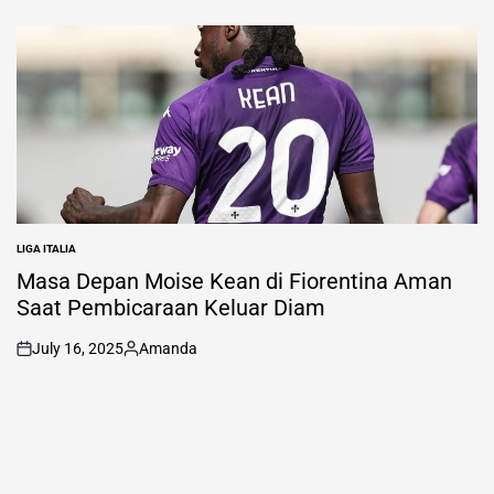
on
Posted
by
LIGA ITALIA
POSTED
IN
Masa Depan Moise Kean di Fiorentina Aman
Saat Pembicaraan Keluar Diam
July 16, 2025
Amanda
on
Posted
by