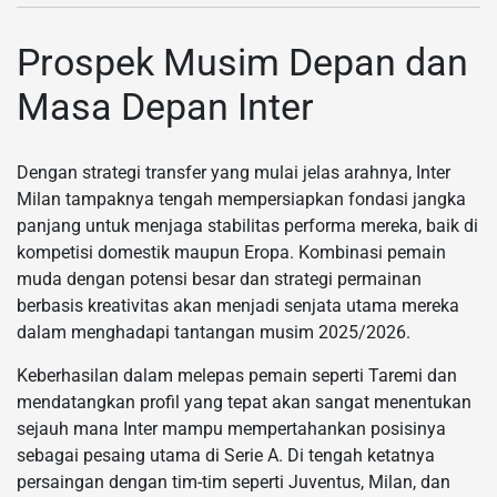
Prospek Musim Depan dan
Masa Depan Inter
Dengan strategi transfer yang mulai jelas arahnya, Inter
Milan tampaknya tengah mempersiapkan fondasi jangka
panjang untuk menjaga stabilitas performa mereka, baik di
kompetisi domestik maupun Eropa. Kombinasi pemain
muda dengan potensi besar dan strategi permainan
berbasis kreativitas akan menjadi senjata utama mereka
dalam menghadapi tantangan musim 2025/2026.
Keberhasilan dalam melepas pemain seperti Taremi dan
mendatangkan profil yang tepat akan sangat menentukan
sejauh mana Inter mampu mempertahankan posisinya
sebagai pesaing utama di Serie A. Di tengah ketatnya
persaingan dengan tim-tim seperti Juventus, Milan, dan