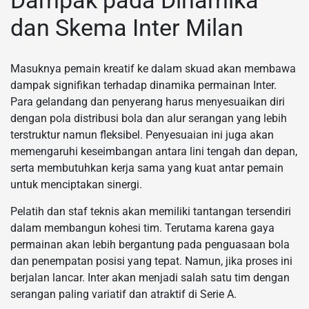
Dampak pada Dinamika
dan Skema Inter Milan
Masuknya pemain kreatif ke dalam skuad akan membawa
dampak signifikan terhadap dinamika permainan Inter.
Para gelandang dan penyerang harus menyesuaikan diri
dengan pola distribusi bola dan alur serangan yang lebih
terstruktur namun fleksibel. Penyesuaian ini juga akan
memengaruhi keseimbangan antara lini tengah dan depan,
serta membutuhkan kerja sama yang kuat antar pemain
untuk menciptakan sinergi.
Pelatih dan staf teknis akan memiliki tantangan tersendiri
dalam membangun kohesi tim. Terutama karena gaya
permainan akan lebih bergantung pada penguasaan bola
dan penempatan posisi yang tepat. Namun, jika proses ini
berjalan lancar. Inter akan menjadi salah satu tim dengan
serangan paling variatif dan atraktif di Serie A.