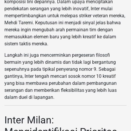
komposisi lini depannya. Dalam upaya menciptakan
pendekatan serangan yang lebih inovatif, Inter mulai
mempertimbangkan untuk melepas striker veteran mereka,
Mehdi Taremi. Keputusan ini menjadi sinyal jelas bahwa
mereka ingin mengubah arah permainan tim dengan
memasukkan elemen baru yang lebih kreatif ke dalam
sistem taktis mereka.
Langkah ini juga mencerminkan pergeseran filosofi
bermain yang lebih dinamis dan tidak lagi bergantung
sepenuhnya pada tipikal penyerang nomor 9. Sebagai
gantinya, Inter tengah mencari sosok nomor 10 kreatif
yang bisa membawa perubahan dalam pembangunan
serangan dan memberikan fleksibilitas yang lebih luas
dalam duel di lapangan.
Inter Milan: