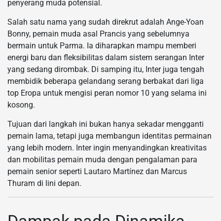
penyerang muda potensial.
Salah satu nama yang sudah direkrut adalah Ange-Yoan
Bonny, pemain muda asal Prancis yang sebelumnya
bermain untuk Parma. Ia diharapkan mampu memberi
energi baru dan fleksibilitas dalam sistem serangan Inter
yang sedang dirombak. Di samping itu, Inter juga tengah
membidik beberapa gelandang serang berbakat dari liga
top Eropa untuk mengisi peran nomor 10 yang selama ini
kosong.
Tujuan dari langkah ini bukan hanya sekadar mengganti
pemain lama, tetapi juga membangun identitas permainan
yang lebih modern. Inter ingin menyandingkan kreativitas
dan mobilitas pemain muda dengan pengalaman para
pemain senior seperti Lautaro Martínez dan Marcus
Thuram di lini depan.