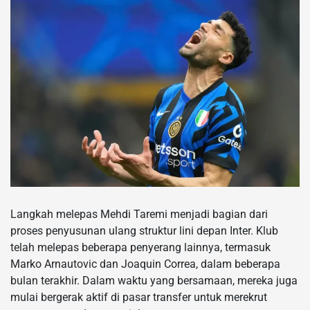
Langkah melepas Mehdi Taremi menjadi bagian dari
proses penyusunan ulang struktur lini depan Inter. Klub
telah melepas beberapa penyerang lainnya, termasuk
Marko Arnautovic dan Joaquin Correa, dalam beberapa
bulan terakhir. Dalam waktu yang bersamaan, mereka juga
mulai bergerak aktif di pasar transfer untuk merekrut