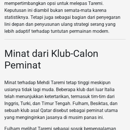
mempertimbangkan opsi untuk melepas Taremi.
Keputusan ini diambil bukan semata-mata karena
statistiknya. Tetapi juga sebagai bagian dari penyegaran
lini depan dan penyusunan ulang strategi serang yang
lebih adaptif terhadap tuntutan permainan modern.
Minat dari Klub-Calon
Peminat
Minat terhadap Mehdi Taremi tetap tinggi meskipun
usianya tidak lagi muda. Beberapa klub dari luar Italia
telah menunjukkan ketertarikan, termasuk tim-tim dari
Inggris, Turki, dan Timur Tengah. Fulham, Besiktas, dan
sebuah klub asal Qatar disebut sebagai peminat utama
yang menginginkan jasanya di musim panas ini.
Fulham melihat Taremi sebagai sosok berpengalaman