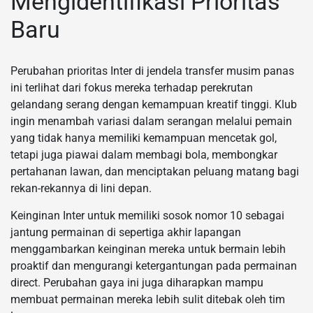
Mengidentifikasi Prioritas
Baru
Perubahan prioritas Inter di jendela transfer musim panas
ini terlihat dari fokus mereka terhadap perekrutan
gelandang serang dengan kemampuan kreatif tinggi. Klub
ingin menambah variasi dalam serangan melalui pemain
yang tidak hanya memiliki kemampuan mencetak gol,
tetapi juga piawai dalam membagi bola, membongkar
pertahanan lawan, dan menciptakan peluang matang bagi
rekan-rekannya di lini depan.
Keinginan Inter untuk memiliki sosok nomor 10 sebagai
jantung permainan di sepertiga akhir lapangan
menggambarkan keinginan mereka untuk bermain lebih
proaktif dan mengurangi ketergantungan pada permainan
direct. Perubahan gaya ini juga diharapkan mampu
membuat permainan mereka lebih sulit ditebak oleh tim