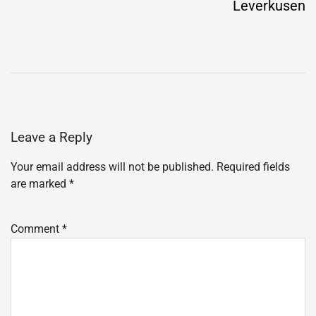
Leverkusen
Leave a Reply
Your email address will not be published.
Required fields
are marked
*
Comment
*