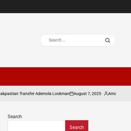
Search
for:
August 7, 2025
Amanda
sfer Ademola Lookman
AC Milan Mengamankan
on
Posted
by
Search
Search