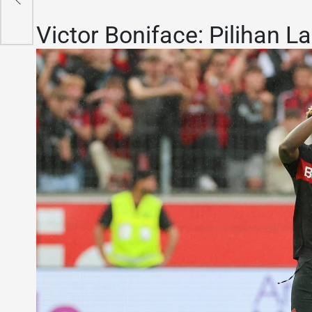
Victor Boniface: Pilihan L