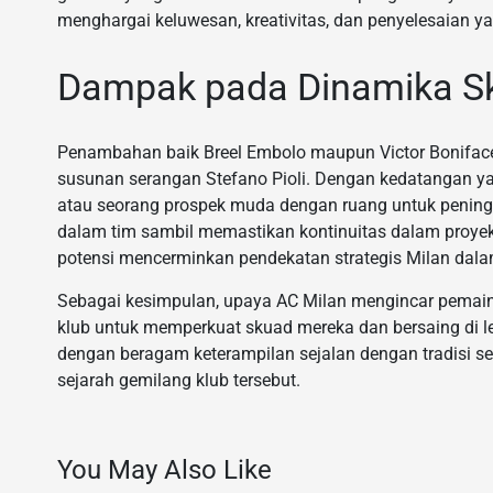
menghargai keluwesan, kreativitas, dan penyelesaian y
Dampak pada Dinamika S
Penambahan baik Breel Embolo maupun Victor Bonifac
susunan serangan Stefano Pioli. Dengan kedatangan y
atau seorang prospek muda dengan ruang untuk peningk
dalam tim sambil memastikan kontinuitas dalam proye
potensi mencerminkan pendekatan strategis Milan dal
Sebagai kesimpulan, upaya AC Milan mengincar pemain 
klub untuk memperkuat skuad mereka dan bersaing di le
dengan beragam keterampilan sejalan dengan tradisi
sejarah gemilang klub tersebut.
You May Also Like