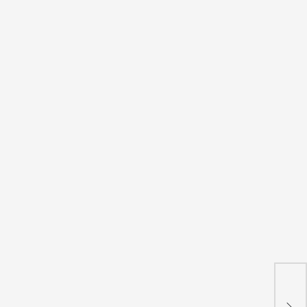
Mas
Fio