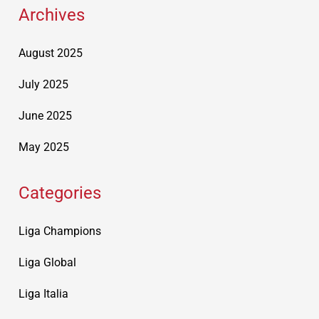
Archives
August 2025
July 2025
June 2025
May 2025
Categories
Liga Champions
Liga Global
Liga Italia