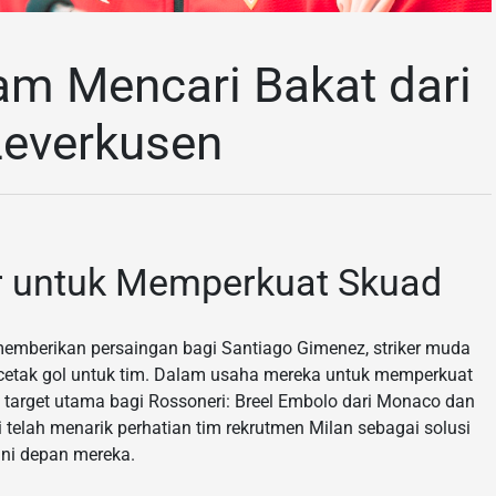
am Mencari Bakat dari
Leverkusen
er untuk Memperkuat Skuad
 memberikan persaingan bagi Santiago Gimenez, striker muda
ncetak gol untuk tim. Dalam usaha mereka untuk memperkuat
target utama bagi Rossoneri: Breel Embolo dari Monaco dan
i telah menarik perhatian tim rekrutmen Milan sebagai solusi
ini depan mereka.