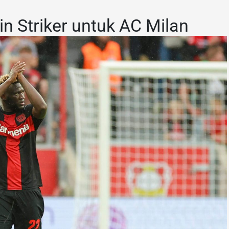
ain Striker untuk AC Milan