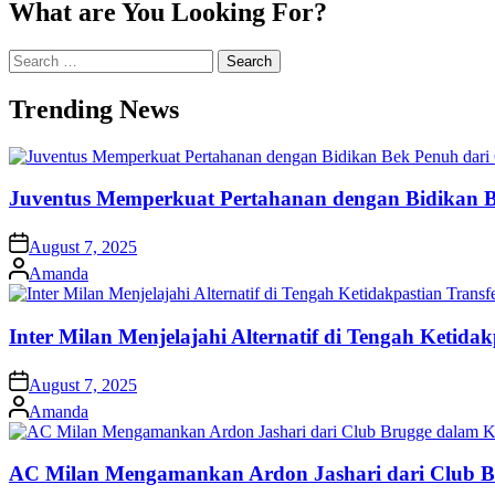
What are You Looking For?
Kick-
Search
Off,
for:
Trending News
Klasemen,
dan
Siaran
Juventus Memperkuat Pertahanan dengan Bidikan 
Langsung
on
August 7, 2025
Posted
Amanda
by
Inter Milan Menjelajahi Alternatif di Tengah Ketid
on
August 7, 2025
Posted
Amanda
by
AC Milan Mengamankan Ardon Jashari dari Club B