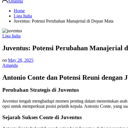
Amanda
by
Home
Liga Italia
Juventus: Potensi Perubahan Manajerial di Depan Mata
Posted
Liga Italia
in
Juventus: Potensi Perubahan Manajerial 
on
May 28, 2025
Amanda
Antonio Conte dan Potensi Reuni dengan 
Perubahan Strategis di Juventus
Juventus tengah menghadapi momen penting dalam menentukan arah
opsi untuk memperkuat posisi pelatih kepala.
Antonio Conte, yang saa
Sejarah Sukses Conte di Juventus