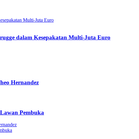
rugge dalam Kesepakatan Multi-Juta Euro
Theo Hernandez
di Lawan Pembuka
ernandez
embuka