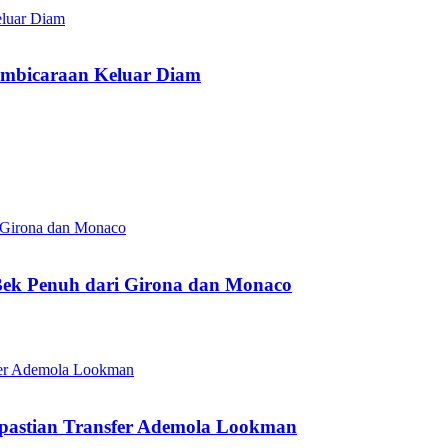
embicaraan Keluar Diam
Bek Penuh dari Girona dan Monaco
akpastian Transfer Ademola Lookman