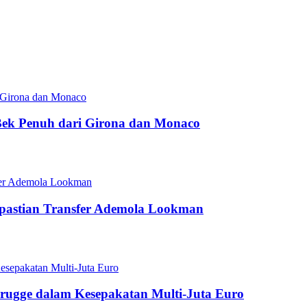
Bek Penuh dari Girona dan Monaco
akpastian Transfer Ademola Lookman
rugge dalam Kesepakatan Multi-Juta Euro