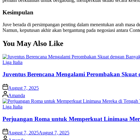
pemain berkualitas untuk bergabung, memperkuat skuad secara kesel
Kesimpulan
Juve berada di persimpangan penting dalam menentukan arah masa d
Namun, keputusan akhir akan bergantung pada negosiasi antara Conte
You May Also Like
Posted
Liga Italia
in
Juventus Berencana Mengalami Perombakan Skuat 
on
August 7, 2025
Posted
Amanda
by
Posted
Liga Italia
in
Perjuangan Roma untuk Memperkuat Linimasa Mere
on
August 7, 2025
August 7, 2025
Posted