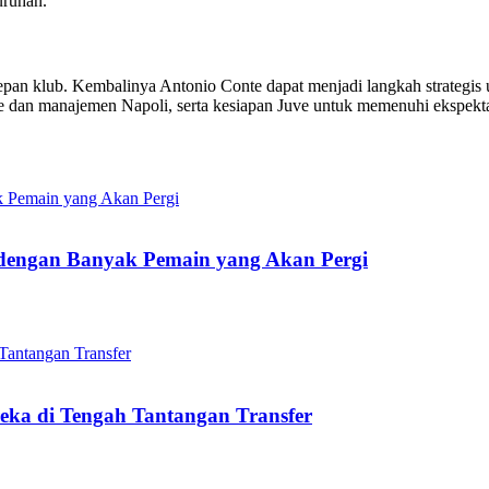
uruhan.
epan klub.
Kembalinya Antonio Conte dapat menjadi langkah strategis
 dan manajemen Napoli, serta kesiapan Juve untuk memenuhi ekspektas
dengan Banyak Pemain yang Akan Pergi
ka di Tengah Tantangan Transfer