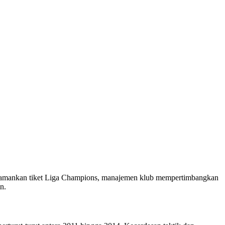
b
engamankan tiket Liga Champions, manajemen klub mempertimbangkan
n.