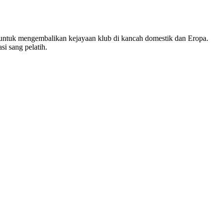
 untuk mengembalikan kejayaan klub di kancah domestik dan Eropa.
i sang pelatih.