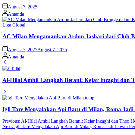
on
August 7, 2025
Posted
Amanda
by
Posted
Liga Global
in
AC Milan Mengamankan Ardon Jashari dari Club B
on
August 7, 2025
August 7, 2025
Posted
Amanda
by
Al-Hilal Ambil Langkah Berani: Kejar Inzaghi dan 
Igli Tare Menyalakan Api Baru di Milan, Roma Ja
Post
Previous:
Al-Hilal Ambil Langkah Berani: Kejar Inzaghi dan Theo H
Next:
Igli Tare Menyalakan Api Baru di Milan, Roma Jadi Lawan P
navigation